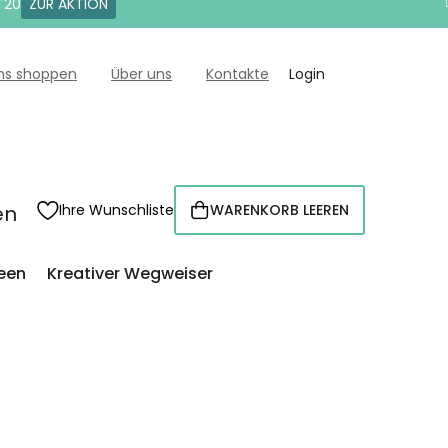
T20
ZUR AKTION
uns shoppen
Über uns
Kontakte
Login
en
Ihre Wunschliste
WARENKORB LEEREN
WARENKORB
een
Kreativer Wegweiser