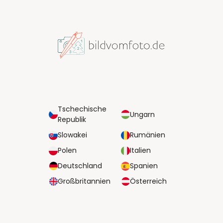
Tschechische
Ungarn
Republik
Slowakei
Rumänien
Polen
Italien
Deutschland
Spanien
Großbritannien
Österreich