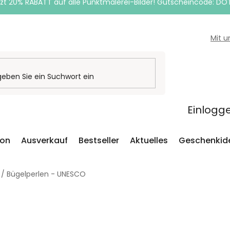
zt 20% RABATT auf alle Punktmalerei-Bilder! Gutscheincode: DO
Mit 
Einlogg
ion
Ausverkauf
Bestseller
Aktuelles
Geschenkid
/
Bügelperlen - UNESCO