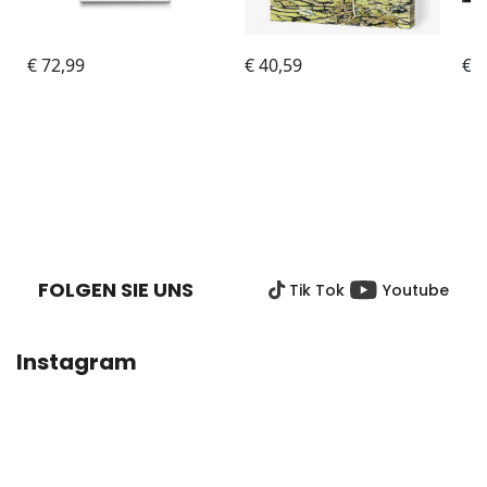
F
U
SS
FOLGEN SIE UNS
Tik Tok
Youtube
Z
E
I
Instagram
L
E